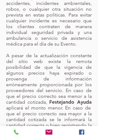
accidentes, incidentes ambientales,
robos, o cualquier otra situación no
prevista en estas políticas. Para evitar
cualquier incidente es necesario que
los clientes contraten de manera
individual seguridad privada y una
ambulancia o servicio de asistencia
médica para el día de su Evento.
A pesar de la actualización constante
del sitio web existe la remota
posibilidad de que la vigencia de
algunos precios haya expirado o
provenga de información
erróneamente proporcionada por los
proveedores del servicio. En caso de
que el precio correcto sea menor a la
cantidad cotizada,
Festejando Ayuda
aplicará el monto menor. En caso de
que el precio correcto sea mayor a la
cantidad cotizada se le informará la
cantidad correcta o bien registrando la
cancelación de la reservación a
petición suya por no estar de acuerdo