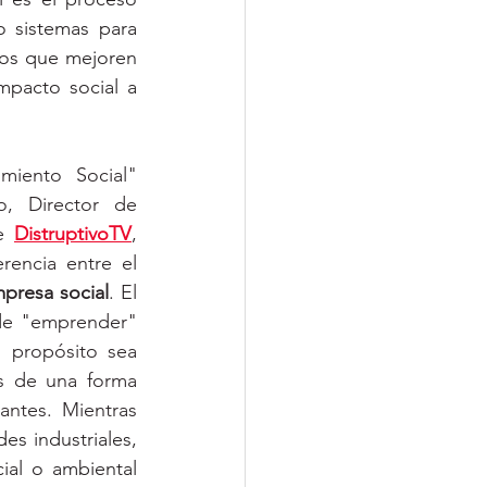
 sistemas para 
sos que mejoren 
mpacto social a 
miento Social" 
(2016) de Juan del Cerro, Director de 
e 
DistruptivoTV
, 
se indica que hay una diferencia entre el 
presa social
. El 
 de "emprender" 
 propósito sea 
s de una forma 
ntes. Mientras 
es industriales, 
al o ambiental 