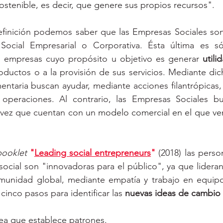
sostenible, es decir, que genere sus propios recursos". 
efinición podemos saber que las Empresas Sociales son 
 Social Empresarial o Corporativa. Ésta última es s
 empresas cuyo propósito u objetivo es generar 
utili
roductos o a la provisión de sus servicios. Mediante d
ntaria buscan ayudar, mediante acciones filantrópicas,
a vez que cuentan con un 
modelo comercial en el que ve
booklet
"
Leading social entrepreneurs
" 
(2018)
 las perso
ocial son "innovadoras para el público", ya que lidera
unidad global, mediante empatía y trabajo en equipo. 
inco pasos para identificar las 
nuevas ideas de cambio 
ea que establece patrones.