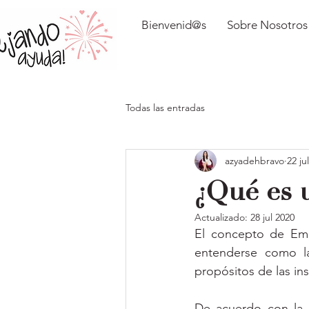
Bienvenid@s
Sobre Nosotros
Todas las entradas
azyadehbravo
22 ju
¿Qué es 
Actualizado:
28 jul 2020
El concepto de Emp
entenderse como la
propósitos de las ins
De acuerdo con la 