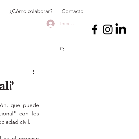
a
¿Cómo colaborar?
Contacto
Iniciar sesión
al?
ión, que puede 
ional" con los 
ciedad civil. 
 es el proceso 