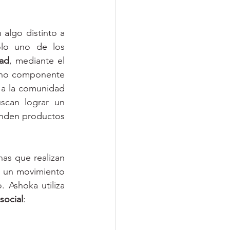
algo distinto a 
ólo uno de los 
dad
, mediante el 
icho componente 
 a la comunidad 
donde realizan sus operaciones. Al contrario, las Empresas Sociales buscan lograr un 
nden productos 
nas que realizan 
n un movimiento 
Ashoka utiliza 
social
: 