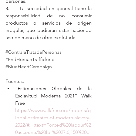
personas. 
8.     La sociedad en general tiene la 
responsabilidad de no consumir 
productos o servicios de origen 
irregular, que pudieran estar haciendo 
uso de mano de obra explotada.  
#ContralaTratadePersonas
#EndHumanTrafficking
#BlueHeartCampaign
Fuentes:
“Estimaciones Globales de la 
Esclavitud Moderna 2021” Walk 
Free 
https://www.walkfree.org/reports/g
lobal-estimates-of-modern-slavery-
2022/#:~:text=Forced%20labour%2
0accounts%20for%2027.6,150%20p