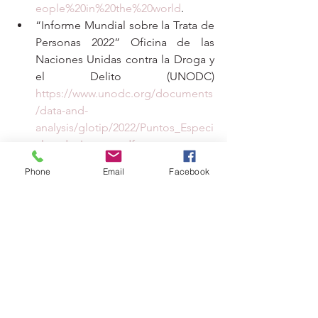
eople%20in%20the%20world
.  
“Informe Mundial sobre la Trata de 
Personas 2022” 
Oficina de las 
Naciones Unidas contra la Droga y 
el Delito (UNODC)
https://www.unodc.org/documents
/data-and-
analysis/glotip/2022/Puntos_Especi
ales_de_Interes.pdf
Lanzamiento en México del 
Phone
Email
Facebook
Informe Mundial sobre Trata de 
Personas 2022: Cambios en las 
tendencias de los últimos 20 años 
(2022) UNODC 
https://www.unodc.org/lpomex/es/
noticias/febrero-2023/lanzamiento-
en-mexico-del-informe-mundial-
sobre-trata-de-personas-2022_-
cambios-en-las-tendencias-de-los-